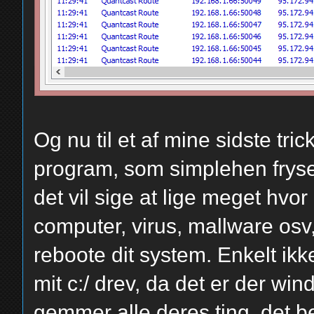
Og nu til et af mine sidste tr
program, som simplehen fryser
det vil sige at lige meget hvor
computer, virus, mallware osv, 
reboote dit system. Enkelt ik
mit c:/ drev, da det er der w
gemmer alle deres ting, det b