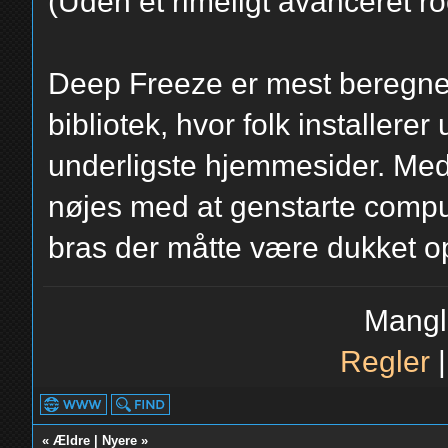
(Uden et rimeligt avanceret roo
Deep Freeze er mest beregnet
bibliotek, hvor folk installere
underligste hjemmesider. Med
nøjes med at genstarte compu
bras der måtte være dukket op
Mangl
Regler
«
Ældre
|
Nyere
»