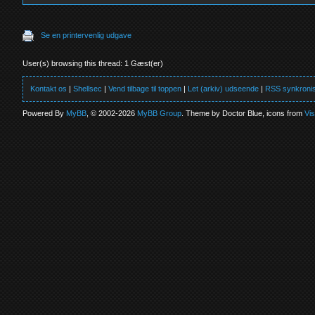
Se en printervenlig udgave
User(s) browsing this thread: 1 Gæst(er)
Kontakt os
|
Shellsec
|
Vend tilbage til toppen
|
Let (arkiv) udseende
|
RSS synkronis
Powered By
MyBB
, © 2002-2026
MyBB Group
. Theme by Doctor Blue, icons from
Vi