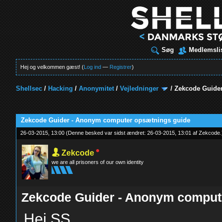
Søg
Medlemsli
Hej og velkommen gæst! (
Log ind
—
Registrer
)
Shellsec
/
Hacking
/
Anonymitet
/
Vejledninger
/
Zekcode Guide
t
Zekcode Guider - Anonym computer opsætnings guide
26-03-2015, 13:00
(Denne besked var sidst ændret: 26-03-2015, 13:01 af
Zekcode
.
Zekcode
we are all prisoners of our own identity
Zekcode Guider - Anonym comput
Hej SS,