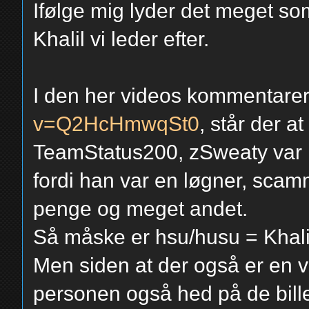
Ifølge mig lyder det meget so
Khalil vi leder efter.
I den her videos kommentare
v=Q2HcHmwqSt0
, står der a
TeamStatus200, zSweaty var 
fordi han var en løgner, scam
penge og meget andet.
Så måske er hsu/husu = Khalil
Men siden at der også er en 
personen også hed på de bille