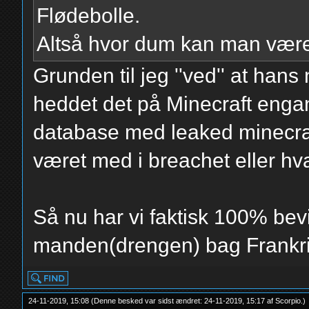
Flødebolle.
Altså hvor dum kan man være..
Grunden til jeg ''ved'' at hans 
heddet det på Minecraft engan
database med leaked minecraf
været med i breachet eller h
Så nu har vi faktisk 100% bevi
manden(drengen) bag Frankr
24-11-2019, 15:08
(Denne besked var sidst ændret: 24-11-2019, 15:17 af
Scorpio
.
)