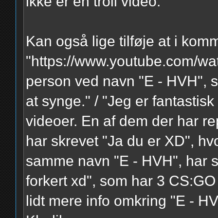
ikke er en troll video.
Kan også lige tilføje at i kom
"https://www.youtube.com/w
person ved navn "E - HVH", so
at synge." / "Jeg er fantastisk
videoer. En af dem der har r
har skrevet "Ja du er XD", hvo
samme navn "E - HVH", har s
forkert xd", som har 3 CS:GO 
lidt mere info omkring "E - H