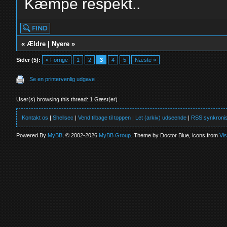
Kæmpe respekt..
«
Ældre
|
Nyere
»
Sider (5):
« Forrige
1
2
3
4
5
Næste »
Se en printervenlig udgave
User(s) browsing this thread: 1 Gæst(er)
Kontakt os
|
Shellsec
|
Vend tilbage til toppen
|
Let (arkiv) udseende
|
RSS synkronis
Powered By
MyBB
, © 2002-2026
MyBB Group
. Theme by Doctor Blue, icons from
Vi