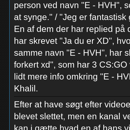
person ved navn "E - HVH", som
at synge." / "Jeg er fantastisk
En af dem der har replied p
har skrevet "Ja du er XD", hvo
samme navn "E - HVH", har sk
forkert xd", som har 3 CS:GO v
lidt mere info omkring "E - H
Khalil.
Efter at have søgt efter videoe
blevet slettet, men en kanal 
kan i gætte hvad en af hans vi