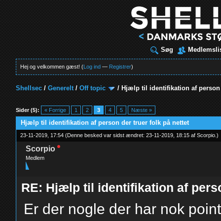
Søg
Medlemsli
Hej og velkommen gæst! (
Log ind
—
Registrer
)
Shellsec
/
Generelt
/
Off topic
/
Hjælp til identifikation af person
t
Sider (5):
« Forrige
1
2
3
4
5
Næste »
Hjælp til identifikation af person der truer folk på nettet
23-11-2019, 17:54
(Denne besked var sidst ændret: 23-11-2019, 18:15 af
Scorpio
.
)
Scorpio
Medlem
RE: Hjælp til identifikation af pers
Er der nogle der har nok poin