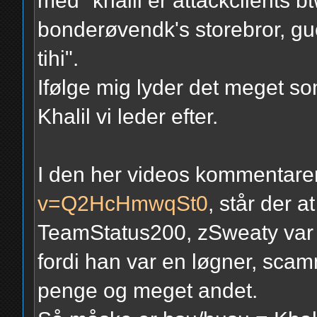
med "khalil er attackclients b
bonderøvendk's storebror, gucc
tihi".
Ifølge mig lyder det meget s
Khalil vi leder efter.
I den her videos kommentare
v=Q2HcHmwqSt0
, står der a
TeamStatus200, zSweaty var 
fordi han var en løgner, scam
penge og meget andet.