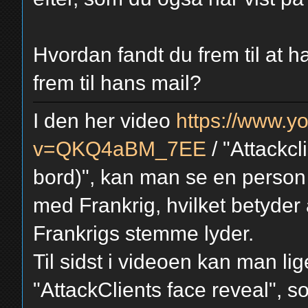
Hvordan fandt du frem til at h
frem til hans mail?
I den her video
https://www.y
v=QKQ4aBM_7EE
/ "Attackcl
bord)", kan man se en perso
med Frankrig, hvilket betyder a
Frankrigs stemme lyder.
Til sidst i videoen kan man li
"AttackClients face reveal", 