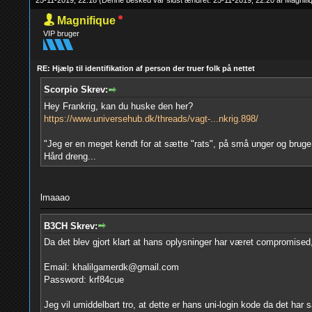
25-11-2019, 22:18
(Denne besked var sidst ændret: 25-11-2019, 22:20 af
Magnifi
Magnifique
VIP bruger
RE: Hjælp til identifikation af person der truer folk på nettet
Scorpio Skrev:
Hey Frankrig, kan du huske den her?
https://www.universehub.dk/threads/vagt-...nkrig.898/
"Jeg er en meget kendt for at sætte "rats", på små unger og bruge 
Hård dreng...
lmaaao
B3CH Skrev:
Da det blev gjort klart at hans oplysninger har været compromised, 
Email: khalilgamerdk@gmail.com
Password: krf84cue
Jeg vil umiddelbart tro, at dette er hans uni-login kode da det har