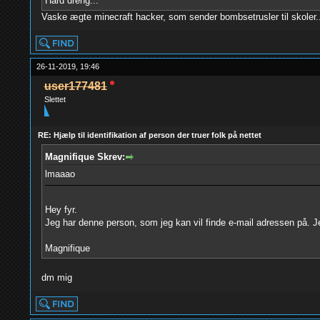
Hård dreng...
Vaske ægte minecraft hacker, som sender bombsetrusler til skoler.
26-11-2019, 19:46
user177481
Slettet
RE: Hjælp til identifikation af person der truer folk på nettet
Magnifique Skrev:
lmaaao
Hey fyr.
Jeg har denne person, som jeg kan vil finde e-mail adressen på. Je
Magnifique
dm mig