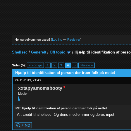
Hej og velkommen gæst! (
Log ind
—
Registrer
)
Shellsec
/
Generelt
/
Off topic
/
Hjælp til identifikation af perso
0 Stemmer - 0 Gennemsnit
1
2
3
4
5
Sider (5):
« Forrige
1
2
3
4
5
Næste »
Hjælp til identifikation af person der truer folk på nettet
24-11-2019, 21:43
xxtapyamomsbooty
Medlem
RE: Hjælp til identifikation af person der truer folk på nettet
Alt credit til shellsec! Og dens medlemmer og deres input.