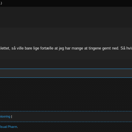
.
)
ttet, så ville bare lige fortælle at jeg har mange at tingene gemt ned. Så hv
isering
|
isual Pharm
.