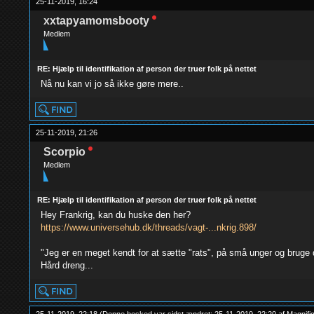
25-11-2019, 16:24
xxtapyamomsbooty
Medlem
RE: Hjælp til identifikation af person der truer folk på nettet
Nå nu kan vi jo så ikke gøre mere..
25-11-2019, 21:26
Scorpio
Medlem
RE: Hjælp til identifikation af person der truer folk på nettet
Hey Frankrig, kan du huske den her?
https://www.universehub.dk/threads/vagt-...nkrig.898/
"Jeg er en meget kendt for at sætte "rats", på små unger og bruge d
Hård dreng...