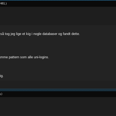
7481
.
)
å tog jeg lige et kig i nogle databaser og fandt dette.
samme pattern som alle uni-logins.
ig.
g
.
)