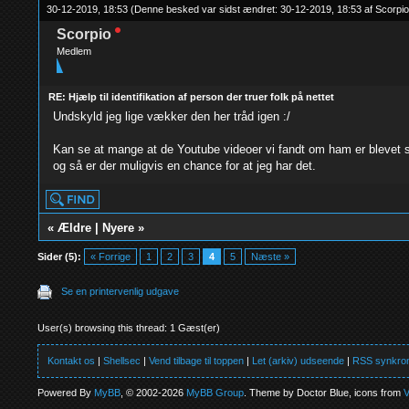
30-12-2019, 18:53
(Denne besked var sidst ændret: 30-12-2019, 18:53 af
Scorpio
Scorpio
Medlem
RE: Hjælp til identifikation af person der truer folk på nettet
Undskyld jeg lige vækker den her tråd igen :/
Kan se at mange at de Youtube videoer vi fandt om ham er blevet sle
og så er der muligvis en chance for at jeg har det.
«
Ældre
|
Nyere
»
Sider (5):
« Forrige
1
2
3
4
5
Næste »
Se en printervenlig udgave
User(s) browsing this thread: 1 Gæst(er)
Kontakt os
|
Shellsec
|
Vend tilbage til toppen
|
Let (arkiv) udseende
|
RSS synkron
Powered By
MyBB
, © 2002-2026
MyBB Group
. Theme by Doctor Blue, icons from
V