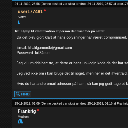
24-11-2019, 23:56
(Denne besked var sidst ændret: 24-11-2019, 23:57 af
user17
user177481
Slettet
RE: Hjælp til identifikation af person der truer folk på nettet
Da det blev gjort klart at hans oplysninger har været compromised, s
Email: khalilgamerdk@gmail.com
Password: krf84cue
Jeg vil umiddelbart tro, at dette er hans uni-login kode da det har 
Jeg ved ikke om i kan bruge det til noget, men her er det ihvertfald.
Hvis du har andre email-adresser på ham, så kan jeg godt tage et k
25-11-2019, 01:09
(Denne besked var sidst ændret: 25-11-2019, 01:16 af
Frankri
Frankrig
Medlem