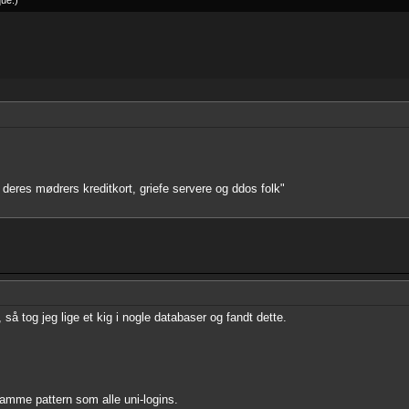
que
.
)
deres mødrers kreditkort, griefe servere og ddos folk"
så tog jeg lige et kig i nogle databaser og fandt dette.
 samme pattern som alle uni-logins.