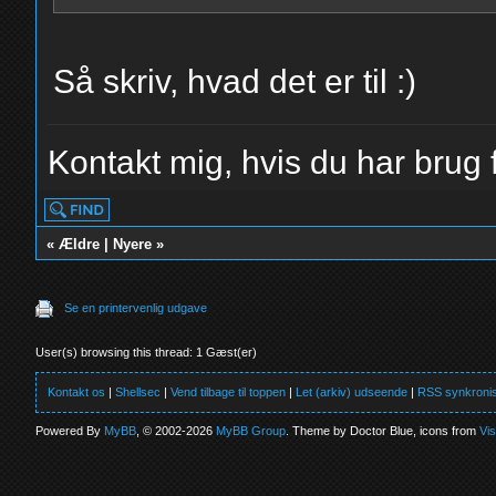
Så skriv, hvad det er til :)
Kontakt mig, hvis du har brug f
«
Ældre
|
Nyere
»
Se en printervenlig udgave
User(s) browsing this thread: 1 Gæst(er)
Kontakt os
|
Shellsec
|
Vend tilbage til toppen
|
Let (arkiv) udseende
|
RSS synkronis
Powered By
MyBB
, © 2002-2026
MyBB Group
. Theme by Doctor Blue, icons from
Vi