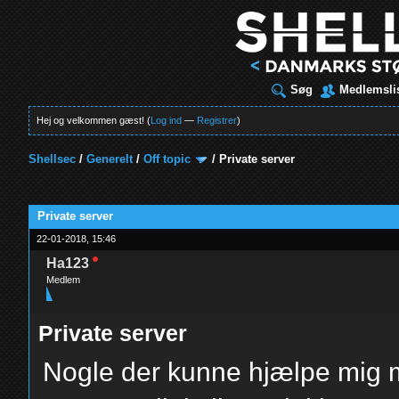
Søg
Medlemsli
Hej og velkommen gæst! (
Log ind
—
Registrer
)
Shellsec
/
Generelt
/
Off topic
/
Private server
t
Private server
22-01-2018, 15:46
Ha123
Medlem
Private server
Nogle der kunne hjælpe mig me