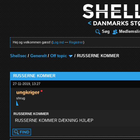
Søg
Medlemsli
Hej og velkommen gæst! (
Log ind
—
Registrer
)
Shellsec
/
Generelt
/
Off topic
/
RUSSERNE KOMMER
t
RUSSERNE KOMMER
27-11-2019, 13:27
ungkriger
shrug
RUSSERNE KOMMER
RUSSERNE KOMMER DÆKNING HJLÆP