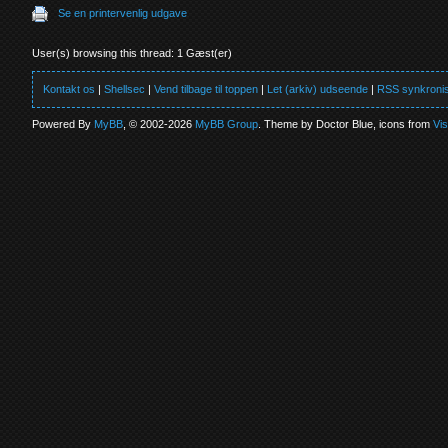
Se en printervenlig udgave
User(s) browsing this thread: 1 Gæst(er)
Kontakt os
|
Shellsec
|
Vend tilbage til toppen
|
Let (arkiv) udseende
|
RSS synkronis
Powered By
MyBB
, © 2002-2026
MyBB Group
. Theme by Doctor Blue, icons from
Vi