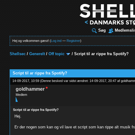
Søg
Medlemsli
Hej og velkommen gæst! (
Log ind
—
Registrer
)
Shellsec
/
Generelt
/
Off topic
/
Script til ar rippe fra Spotify?
t
Script til ar rippe fra Spotify?
14-09-2017, 10:59
(Denne besked var sidst ændret: 14-09-2017, 20:47 af
goldham
goldhammer
Medlem
Script til ar rippe fra Spotify?
Hej.
Er der nogen som kan og vil lave et script som kan rippe alt musik fr