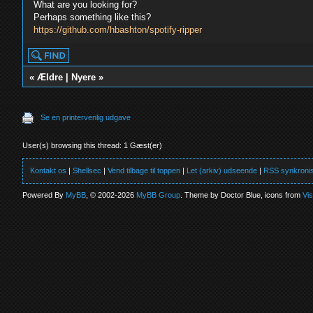
What are you looking for?
Perhaps something like this?
https://github.com/hbashton/spotify-ripper
«
Ældre
|
Nyere
»
Se en printervenlig udgave
User(s) browsing this thread: 1 Gæst(er)
Kontakt os
|
Shellsec
|
Vend tilbage til toppen
|
Let (arkiv) udseende
|
RSS synkronis
Powered By
MyBB
, © 2002-2026
MyBB Group
. Theme by Doctor Blue, icons from
Vi