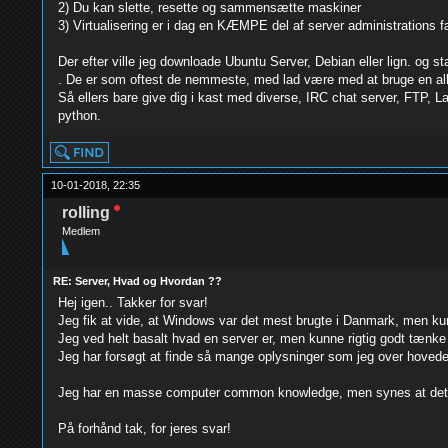
2) Du kan slette, resette og sammensætte maskiner
3) Virtualisering er i dag en KÆMPE del af server administrations 
Der efter ville jeg downloade Ubuntu Server, Debian eller lign. og s
. De er som oftest de nemmeste, med lad være med at bruge en a
Så ellers bare give dig i kast med diverse, IRC chat server, FTP, La
python.
10-01-2018, 22:35
rolling
Medlem
RE: Server, Hvad og Hvordan ??
Hej igen.. Takker for svar!
Jeg fik at vide, at Windows var det mest brugte i Danmark, men kun
Jeg ved helt basalt hvad en server er, men kunne rigtig godt tænke
Jeg har forsøgt at finde så mange oplysninger som jeg over hovedet
Jeg har en masse computer common knowledge, men synes at det med se
På forhånd tak, for jeres svar!