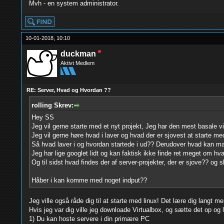
Mvh - en system administrator.
10-01-2018, 10:10
duckman
Aktivt Medlem
RE: Server, Hvad og Hvordan ??
rolling Skrev:
Hey SS
Jeg vil gerne starte med et nyt projekt, Jeg har den mest basale 
Jeg vil gerne høre hvad i laver og hvad der er sjovest at starte m
Så hvad laver i og hvordan startede i ud?? Derudover hvad kan man 
Jeg har lige googlet lidt og kan faktisk ikke finde ret meget om hva
Og til sidst hvad findes der af server-projekter, der er sjove?? og
Håber i kan komme med noget indput??
Jeg ville også råde dig til at starte med linux! Det lære dig langt
Hvis jeg var dig ville jeg downloade Virtualbox, og sætte det op og 
1) Du kan hoste servere i din primære PC