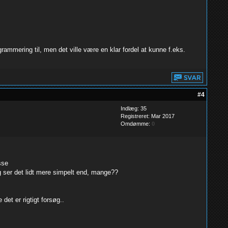
rammering til, men det ville være en klar fordel at kunne f.eks.
#4
Indlæg: 35
Registreret: Mar 2017
Omdømme:
0
sse
g ser det lidt mere simpelt end, mange??
et er rigtigt forsøg..