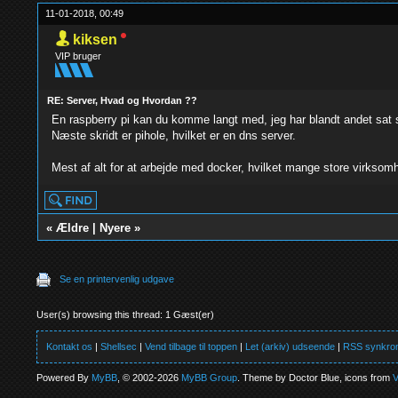
11-01-2018, 00:49
kiksen
VIP bruger
RE: Server, Hvad og Hvordan ??
En raspberry pi kan du komme langt med, jeg har blandt andet sat
Næste skridt er pihole, hvilket er en dns server.
Mest af alt for at arbejde med docker, hvilket mange store virksomh
«
Ældre
|
Nyere
»
Se en printervenlig udgave
User(s) browsing this thread: 1 Gæst(er)
Kontakt os
|
Shellsec
|
Vend tilbage til toppen
|
Let (arkiv) udseende
|
RSS synkron
Powered By
MyBB
, © 2002-2026
MyBB Group
. Theme by Doctor Blue, icons from
V