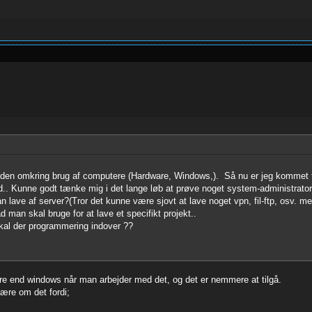
viden omkring brug af computere (Hardware, Windows,). Så nu er jeg kommet til
ed.. Kunne godt tænke mig i det lange løb at prøve noget system-administrator.
lave af server?(Tror det kunne være sjovt at lave noget vpn, fil-ftp, osv. men
d man skal bruge for at lave et specifikt projekt..
 skal der programmering indover ??
 mere end windows når man arbejder med det, og det er nemmere at tilgå.
lære om det fordi;