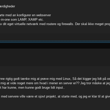
færdigheder
tarte med an konfigurer en webserver
ll-in-one som LAMP, XAMP etc.
v dit eget virtuelle netværk med routere og firewalls. Der skal ikke meget prog
ne rigtig godt tænke mig at prøve mig med Linux, Så det kigger jeg lidt på o
 mig at vide noget mere om hvad i mener en server er?? Jeg tror måske at je
 har kunne, men kunne godt bruge lidt input..
rvere ville være et sjovt projekt, at starte med, og jeg er klar til at give d