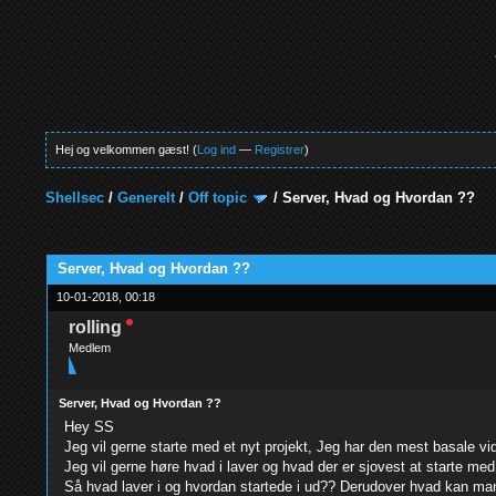
Hej og velkommen gæst! (
Log ind
—
Registrer
)
Shellsec
/
Generelt
/
Off topic
/
Server, Hvad og Hvordan ??
0 Stemmer - 0 Gennemsnit
1
2
3
4
5
Server, Hvad og Hvordan ??
10-01-2018, 00:18
rolling
Medlem
Server, Hvad og Hvordan ??
Hey SS
Jeg vil gerne starte med et nyt projekt, Jeg har den mest basale v
Jeg vil gerne høre hvad i laver og hvad der er sjovest at starte me
Så hvad laver i og hvordan startede i ud?? Derudover hvad kan man l