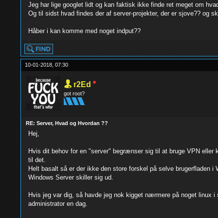
Jeg har lige googlet lidt og kan faktisk ikke finde ret meget om hvad
Og til sidst hvad findes der af server-projekter, der er sjove?? og 
Håber i kan komme med noget indput??
10-01-2018, 07:30
r2Ed
got root?
RE: Server, Hvad og Hvordan ??
Hej,
Hvis dit behov for en "server" begrænser sig til at bruge VPN elle
til det.
Helt basalt så er der ikke den store forskel på selve brugerfladen i
Windows Server skiller sig ud.
Hvis jeg var dig, så havde jeg nok kigget nærmere på noget linux i 
administrator en dag.