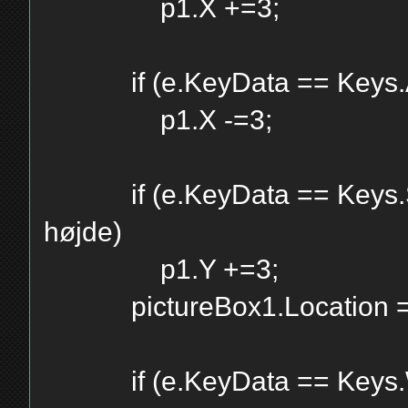
p1.X +=3;
if (e.KeyData == Keys.A 
p1.X -=3;
if (e.KeyData == Keys.S &
højde)
p1.Y +=3;
pictureBox1.Location =
if (e.KeyData == Keys.W