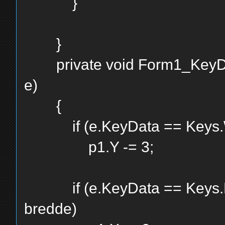
}
}
private void Form1_KeyDow
e)
{
if (e.KeyData == Keys.W
p1.Y -= 3;
if (e.KeyData == Keys.D &
bredde)