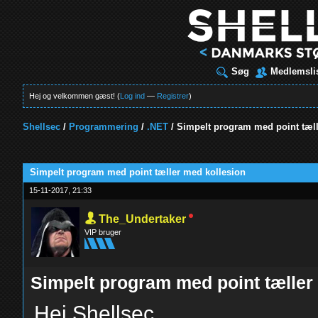
Søg
Medlemsli
Hej og velkommen gæst! (
Log ind
—
Registrer
)
Shellsec
/
Programmering
/
.NET
/
Simpelt program med point tæll
t
Simpelt program med point tæller med kollesion
15-11-2017, 21:33
The_Undertaker
VIP bruger
Simpelt program med point tæller
Hej Shellsec,