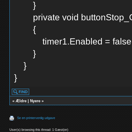
}
private void buttonStop_Cli
{
timer1.Enabled = false
}
}
}
«
Ældre
|
Nyere
»
Se en printervenlig udgave
User(s) browsing this thread: 1 Gæst(er)