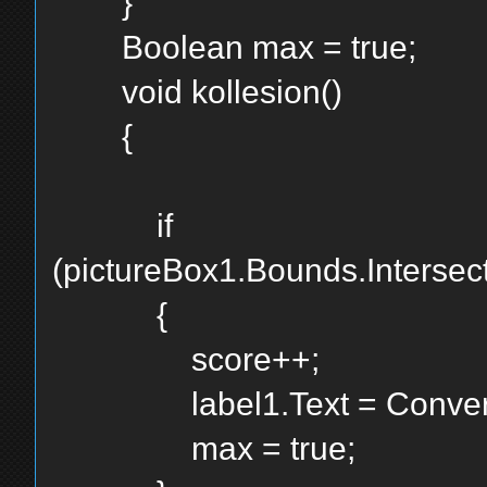
}
Boolean max = true;
void kollesion()
{
if
(pictureBox1.Bounds.Intersec
{
score++;
label1.Text = Convert.T
max = true;