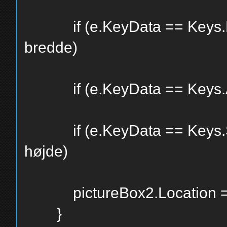
if (e.KeyData == Keys.D &
bredde)
if (e.KeyData == Keys.A 
if (e.KeyData == Keys.S &
højde)
pictureBox2.Location =
}