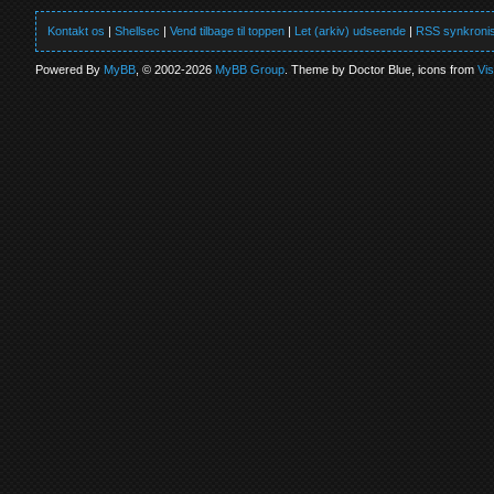
Kontakt os
|
Shellsec
|
Vend tilbage til toppen
|
Let (arkiv) udseende
|
RSS synkronis
Powered By
MyBB
, © 2002-2026
MyBB Group
. Theme by Doctor Blue, icons from
Vi