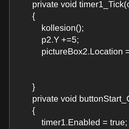
private void timer1_Tick(ob
{
kollesion();
p2.Y +=5;
pictureBox2.Location =
}
private void buttonStart_Cl
{
timer1.Enabled = true;