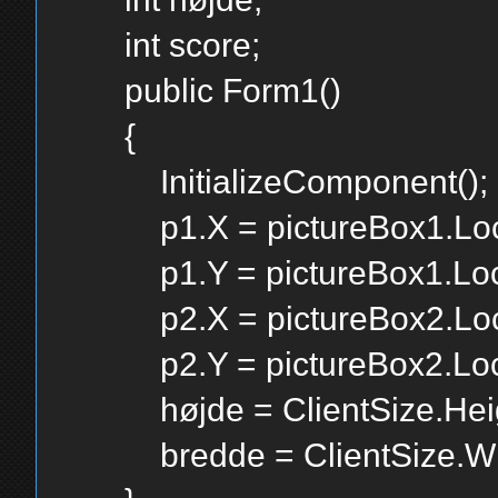
int score;
public Form1()
{
InitializeComponent();
p1.X = pictureBox1.Loca
p1.Y = pictureBox1.Loca
p2.X = pictureBox2.Loca
p2.Y = pictureBox2.Loca
højde = ClientSize.Heig
bredde = ClientSize.Wi