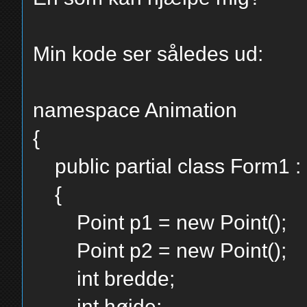
Min kode ser således ud:
namespace Animation
{
public partial class Form1 :
{
Point p1 = new Point();
Point p2 = new Point();
int bredde;
int højde;