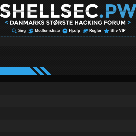
Søg
Medlemsliste
Hjælp
Regler
Bliv VIP
ud af 5 i gennemsnit
1
2
3
4
5
ud af 5 i gennemsnit
1
2
3
4
5
ud af 5 i gennemsnit
1
2
3
4
5
ud af 5 i gennemsnit
1
2
3
4
5