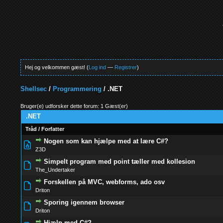
Hej og velkommen gæst! (
Log ind
—
Registrer
)
Shellsec
/
Programmering
/
.NET
Bruger(e) udforsker dette forum: 1 Gæst(er)
.NET
Tråd
/
Forfatter
Nogen som kan hjælpe med at lære C#?
0 Stemmer - 0 
Z3D
Simpelt program med point tæller med kollesion
0 Stemmer - 0 
The_Undertaker
Forskellen på MVC, webforms, ado osv
0 Stemmer - 0 
Driton
Sporing igennem browser
0 Stemmer - 0 
Driton
Hjælp med C#?