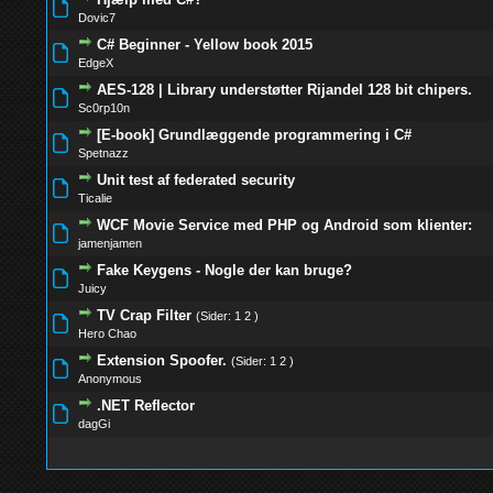
0 Stemmer - 0 
Dovic7
C# Beginner - Yellow book 2015
0 Stemmer - 0 
EdgeX
AES-128 | Library understøtter Rijandel 128 bit chipers.
0 Stemmer - 0 
Sc0rp10n
[E-book] Grundlæggende programmering i C#
0 Stemmer - 0 
Spetnazz
Unit test af federated security
0 Stemmer - 0 
Ticalie
WCF Movie Service med PHP og Android som klienter:
0 Stemmer - 0 
jamenjamen
Fake Keygens - Nogle der kan bruge?
0 Stemmer - 0 
Juicy
TV Crap Filter
(Sider:
1
2
)
0 Stemmer - 0 
Hero Chao
Extension Spoofer.
(Sider:
1
2
)
0 Stemmer - 0 
Anonymous
.NET Reflector
0 Stemmer - 0 
dagGi