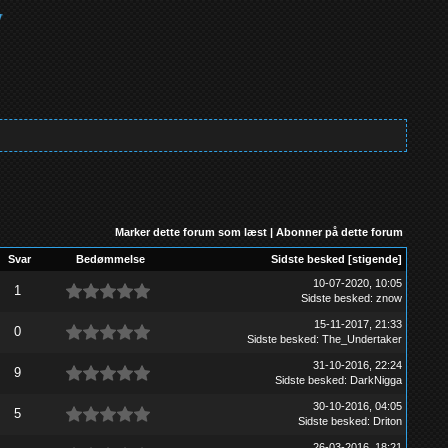
Marker dette forum som læst
|
Abonner på dette forum
Svar
Bedømmelse
Sidste besked
[
stigende
]
10-07-2020, 10:05
1
Sidste besked
:
znow
15-11-2017, 21:33
0
Sidste besked
:
The_Undertaker
31-10-2016, 22:24
9
Sidste besked
:
DarkNigga
30-10-2016, 04:05
5
Sidste besked
:
Driton
26-03-2016, 18:21